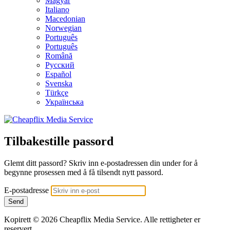
Magyar
Italiano
Macedonian
Norwegian
Português
Português
Română
Русский
Español
Svenska
Türkçe
Українська
Tilbakestille passord
Glemt ditt passord? Skriv inn e-postadressen din under for å
begynne prosessen med å få tilsendt nytt passord.
E-postadresse
Send
Kopirett © 2026 Cheapflix Media Service. Alle rettigheter er
reservert.